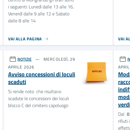
i seguenti: Lunedì dalle 13 alle 16,
Venerdì dalle 9 alle 12 e Sabato
dalle 8 alle 14
VAI ALLA PAGINA
VAI A
NOTIZIE
MERCOLEDÌ, 29
N
APRILE 2026
APRIL
Avviso concessioni di loculi
Modi
scaduti
racc
indi
Si rende noto che risultano
modal
scadute le concessioni dei loculi
verd
blocco C del cimitero capoluogo
Dal
0
rifiuti
effet