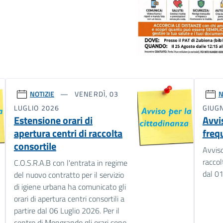
NOTIZIE
VENERDÌ, 03
N
LUGLIO 2026
GIUG
Estensione orari di
Avvi
apertura centri di raccolta
frequ
consortile
Avviso
raccol
C.O.S.R.A.B con l'entrata in regime
dal 01
del nuovo contratto per il servizio
di igiene urbana ha comunicato gli
orari di apertura centri consortili a
partire dal 06 Luglio 2026. Per il
centro di Mongrando gli orari sono