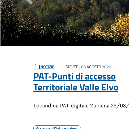
Previous
Ultime notizie
NOTIZIE
GIOVEDÌ, 06 AGOSTO 2026
PAT-Punti di accesso
Territoriale Valle Elvo
Locandina PAT digitale Zubiena 25/08
Accesso all'informazione