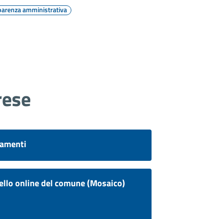
parenza amministrativa
rese
amenti
ello online del comune (Mosaico)