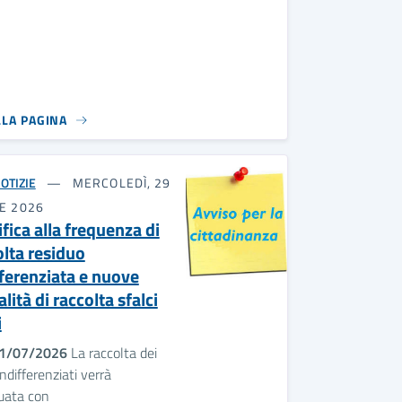
LLA PAGINA
OTIZIE
MERCOLEDÌ, 29
E 2026
fica alla frequenza di
olta residuo
fferenziata e nuove
ità di raccolta sfalci
i
1/07/2026
La raccolta dei
 indifferenziati verrà
tuata con