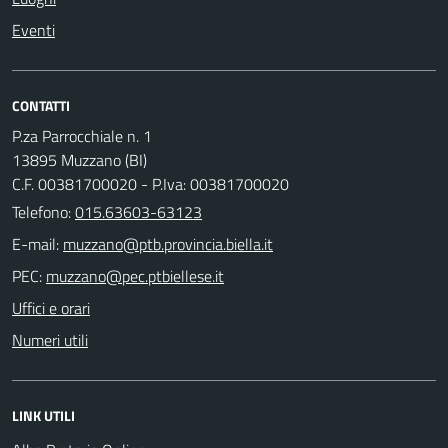
Eventi
CONTATTI
P.za Parrocchiale n. 1
13895 Muzzano (BI)
C.F. 00381700020 - P.Iva: 00381700020
Telefono:
015.63603-63123
E-mail:
PEC:
Uffici e orari
Numeri utili
LINK UTILI