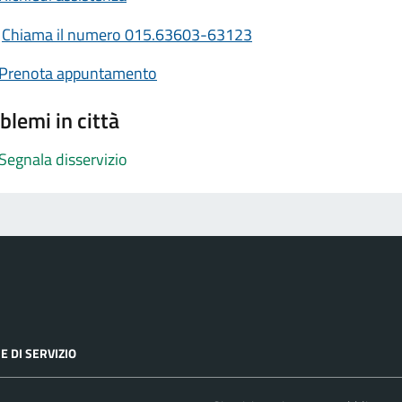
Chiama il numero 015.63603-63123
Prenota appuntamento
blemi in città
Segnala disservizio
E DI SERVIZIO