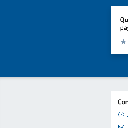
Qu
pa
Valut
Valu
Con