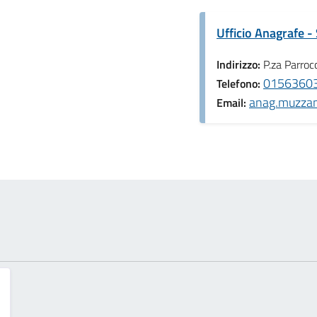
Ufficio Anagrafe - 
Indirizzo:
P.za Parroc
01563603
Telefono:
anag.muzzano
Email: