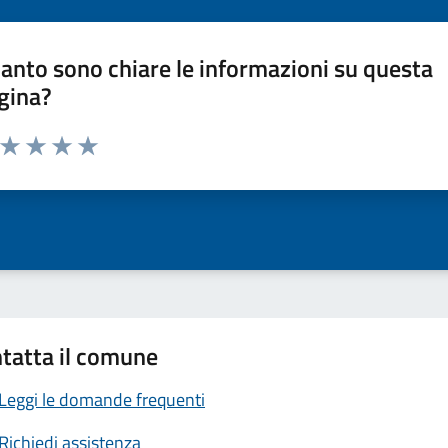
anto sono chiare le informazioni su questa
gina?
a da 1 a 5 stelle la pagina
ta 1 stelle su 5
Valuta 2 stelle su 5
Valuta 3 stelle su 5
Valuta 4 stelle su 5
Valuta 5 stelle su 5
tatta il comune
Leggi le domande frequenti
Richiedi assistenza