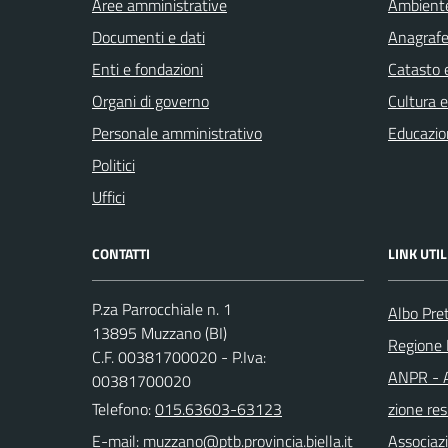
Aree amministrative
Ambient
Documenti e dati
Anagrafe 
Enti e fondazioni
Catasto e
Organi di governo
Cultura 
Personale amministrativo
Educazio
Politici
Uffici
CONTATTI
LINK UTIL
P.za Parrocchiale n. 1
Albo Pre
13895 Muzzano (BI)
Regione
C.F. 00381700020 - P.Iva:
ANPR - A
00381700020
Telefono:
015.63603-63123
zione res
E-mail:
Associaz