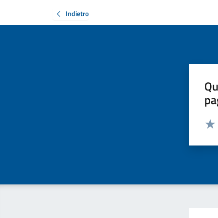
Indietro
Qu
pa
Valut
Valu