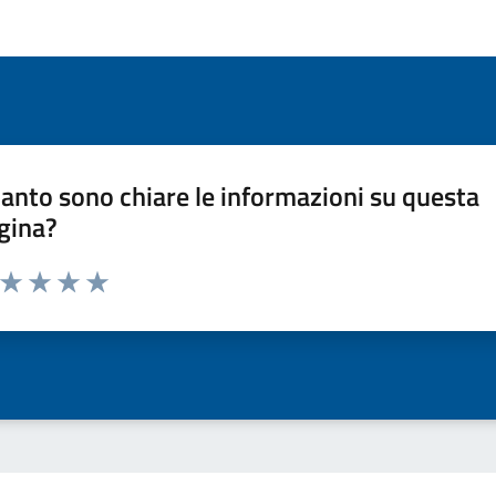
anto sono chiare le informazioni su questa
gina?
a da 1 a 5 stelle la pagina
ta 1 stelle su 5
Valuta 2 stelle su 5
Valuta 3 stelle su 5
Valuta 4 stelle su 5
Valuta 5 stelle su 5