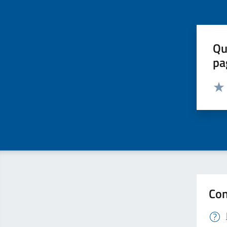
Qu
pa
Valut
Valu
Con