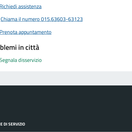
Richiedi assistenza
Chiama il numero 015.63603-63123
Prenota appuntamento
blemi in città
Segnala disservizio
E DI SERVIZIO