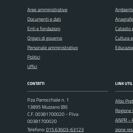
Aree amministrative
Ambient
Documenti e dati
Anagrafe 
Enti e fondazioni
Catasto e
Organi di governo
Cultura 
Personale amministrativo
Educazio
Politici
Uffici
CONTATTI
LINK UTIL
P.za Parrocchiale n. 1
Albo Pre
13895 Muzzano (BI)
Regione
C.F. 00381700020 - P.Iva:
ANPR - A
00381700020
Telefono:
015.63603-63123
zione res