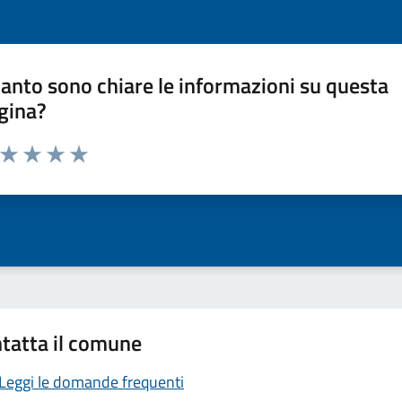
anto sono chiare le informazioni su questa
gina?
a da 1 a 5 stelle la pagina
ta 1 stelle su 5
Valuta 2 stelle su 5
Valuta 3 stelle su 5
Valuta 4 stelle su 5
Valuta 5 stelle su 5
tatta il comune
Leggi le domande frequenti