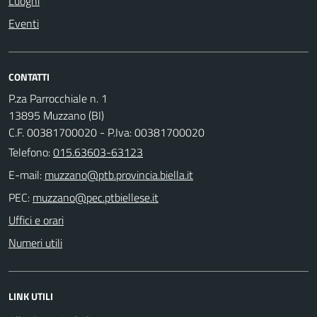
Luoghi
Eventi
CONTATTI
P.za Parrocchiale n. 1
13895 Muzzano (BI)
C.F. 00381700020 - P.Iva: 00381700020
Telefono:
015.63603-63123
E-mail:
PEC:
Uffici e orari
Numeri utili
LINK UTILI