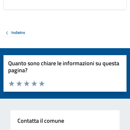
Indietro
Quanto sono chiare le informazioni su questa
pagina?
Valuta da 1 a 5 stelle la pagina
Valuta 1 stelle su 5
Valuta 2 stelle su 5
Valuta 3 stelle su 5
Valuta 4 stelle su 5
Valuta 5 stelle su 5
Contatta il comune