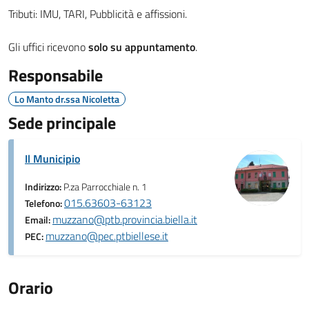
Tributi: IMU, TARI, Pubblicità e affissioni.
Gli uffici ricevono
solo su appuntamento
.
Responsabile
Lo Manto dr.ssa Nicoletta
Sede principale
Il Municipio
Indirizzo:
P.za Parrocchiale n. 1
015.63603-63123
Telefono:
muzzano@ptb.provincia.biella.it
Email:
muzzano@pec.ptbiellese.it
PEC:
Orario