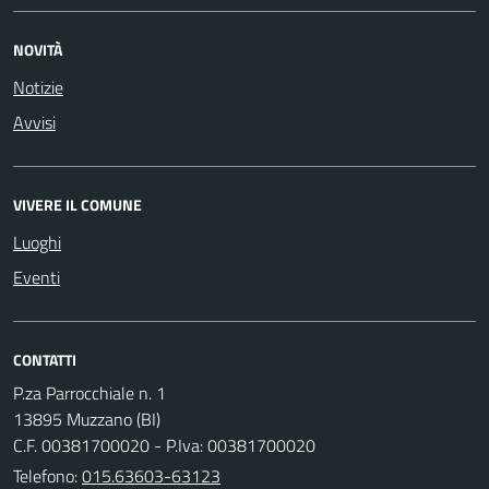
NOVITÀ
Notizie
Avvisi
VIVERE IL COMUNE
Luoghi
Eventi
CONTATTI
P.za Parrocchiale n. 1
13895 Muzzano (BI)
C.F. 00381700020 - P.Iva: 00381700020
Telefono:
015.63603-63123