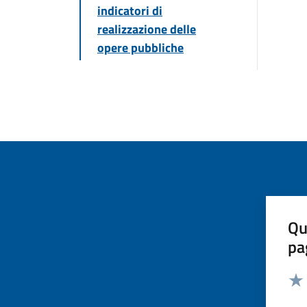
indicatori di
realizzazione delle
opere pubbliche
Qu
pa
Valut
Valu