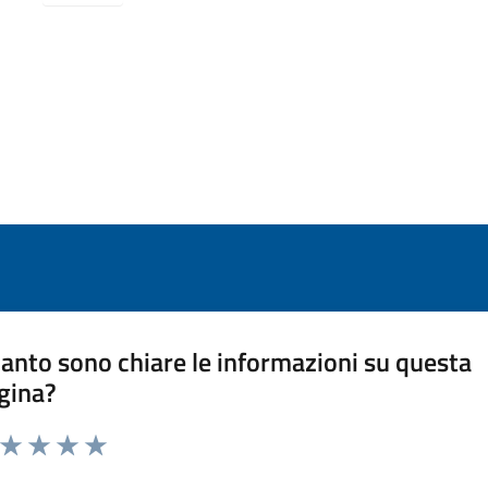
anto sono chiare le informazioni su questa
gina?
a da 1 a 5 stelle la pagina
ta 1 stelle su 5
Valuta 2 stelle su 5
Valuta 3 stelle su 5
Valuta 4 stelle su 5
Valuta 5 stelle su 5