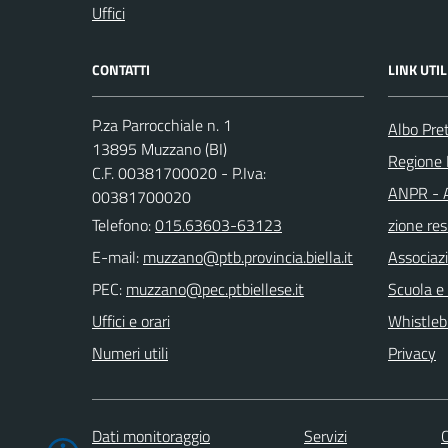
Uffici
CONTATTI
LINK UTIL
P.za Parrocchiale n. 1
Albo Pre
13895 Muzzano (BI)
Regione
C.F. 00381700020 - P.Iva:
ANPR - A
00381700020
Telefono:
015.63603-63123
zione res
E-mail:
Associaz
PEC:
Scuola e
Uffici e orari
Whistleb
Numeri utili
Privacy
Dati monitoraggio
Servizi
C