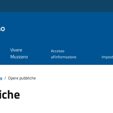
no
Vivere
Accesso
Muzzano
all'informazione
Impos
te
/
Opere pubbliche
iche