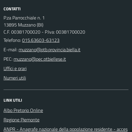
CONTATTI
P.za Parrocchiale n. 1
13895 Muzzano (BI)
C.F. 00381700020 - P.Iva: 00381700020
Telefono:
015.63603-63123
E-mail:
PEC:
Uffici e orari
Numeri utili
LINK UTILI
Albo Pretorio Online
Regione Piemonte
ANPR - Anagrafe nazionale della popolazione residente - acces