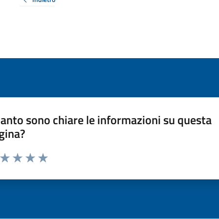
anto sono chiare le informazioni su questa
gina?
a da 1 a 5 stelle la pagina
ta 1 stelle su 5
Valuta 2 stelle su 5
Valuta 3 stelle su 5
Valuta 4 stelle su 5
Valuta 5 stelle su 5